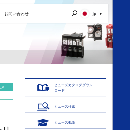
Jp
お問い合わせ
検索する
P
E
ヒューズカタログ
ダウン
LV
ロード
ヒューズ検索
ヒューズ概論
テリ
B