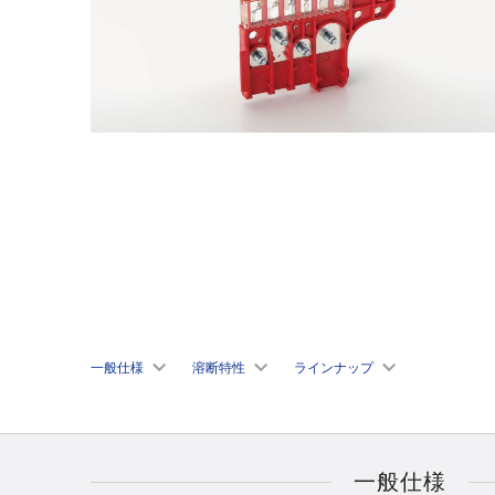
一般仕様
溶断特性
ラインナップ
⼀般仕様