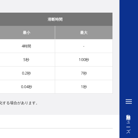
溶断時間
最小
最大
4時間
-
5秒
100秒
0.2秒
7秒
0.04秒
1秒
化する場合があります。
自動車用ヒューズ