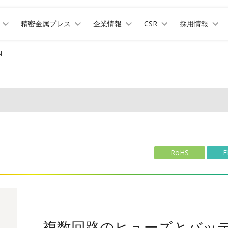
精密金属プレス
企業情報
CSR
採用情報
N
RoHS
E
複数回路のヒューズとバッ