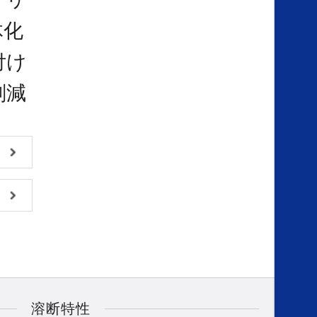
体化
S
付け
削減
M
B
R
溶断特性