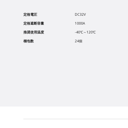
定格電圧
DC32V
定格遮断容量
1000A
推奨使用温度
-40℃～120℃
梱包数
24個