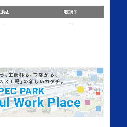
抵抗値
電圧降下
-
-