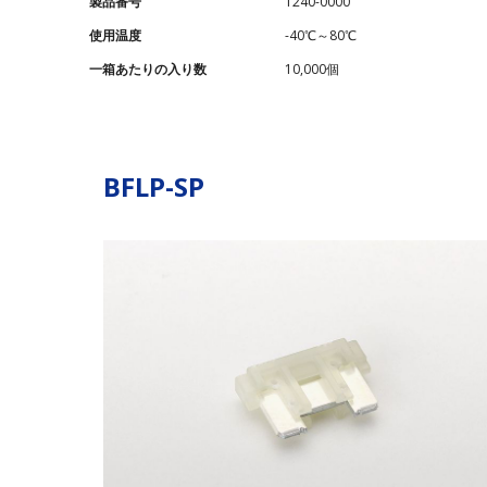
製品番号
1240-0000
使⽤温度
-40℃～80℃
⼀箱あたりの⼊り数
10,000個
BFLP-SP