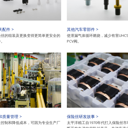
配件 >
其他汽车零部件 >
险丝的组装及更换变得更简单更安全的
使泄漏气体循环燃烧，减少有害UHC
件。
PCV阀。
和质量管理 >
保险丝研发故事 >
量控制和降低成本，可因为专业生产厂
太平洋精工自1970年代打入保险丝