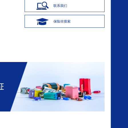
联系我们
B
保险丝搜索
S
M
B