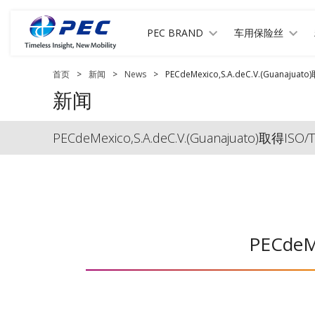
PEC BRAND
车用保险丝
首页
>
新闻
>
News
>
PECdeMexico,S.A.deC.V.(Guanajua
新闻
PECdeMexico,S.A.deC.V.(Guanajuato)取得IS
PECdeM